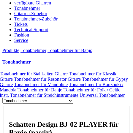
verfügbare Gitarren
Tonabnehmer
Gitarren-Zubehör
Tonabnehmer-Zubehör
Tickets
Technical Support
Fashion
Service
Produkte
Tonabnehmer
Tonabnehmer für Banjo
Tonabnehmer
Tonabnehmer für Stahlsaiten Gitarre
Tonabnehmer für Klassik
Gitarre
Tonabnehmer für Resonator Gitarre
Tonabnehmer für Gypsy
Gitarre
Tonabnehmer für Mandoline
Tonabnehmer für Bouzouki /
Mandola
Tonabnehmer für Banjo
Tonabnehmer für Folk / Celtic
Instr.
Tonabnehmer für Streichinstrumente
Universal Tonabnehmer
Schatten Design BJ-02 PLAYER für
Banjo (passiv)