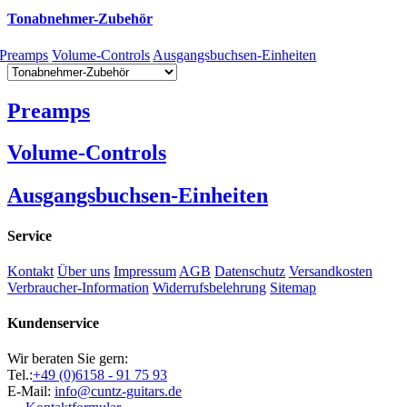
Tonabnehmer-Zubehör
Preamps
Volume-Controls
Ausgangsbuchsen-Einheiten
Preamps
Volume-Controls
Ausgangsbuchsen-Einheiten
Service
Kontakt
Über uns
Impressum
AGB
Datenschutz
Versandkosten
Verbraucher-Information
Widerrufsbelehrung
Sitemap
Kundenservice
Wir beraten Sie gern:
Tel.:
+49 (0)6158 - 91 75 93
E-Mail:
info@cuntz-guitars.de