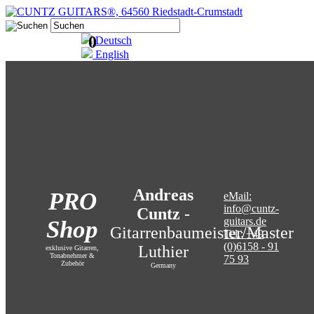
0
Deutsch
English
Andreas
PRO
eMail:
info@cuntz-
Cuntz
-
guitars.de
Shop
Gitarrenbaumeister/Master
Tel.: +49
(0)6158 - 91
Luthier
exklusive Gitarren,
Tonabnehmer &
75 93
Zubehör
Germany