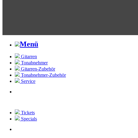
Menü
Gitarren
Tonabnehmer
Gitarren-Zubehör
Tonabnehmer-Zubehör
Service
Tickets
Specials