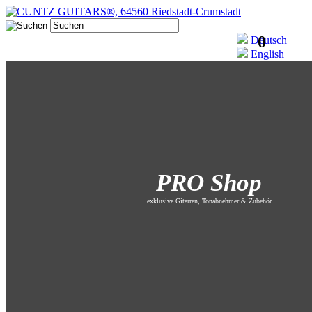
0
Deutsch
English
PRO Shop
exklusive Gitarren, Tonabnehmer & Zubehör