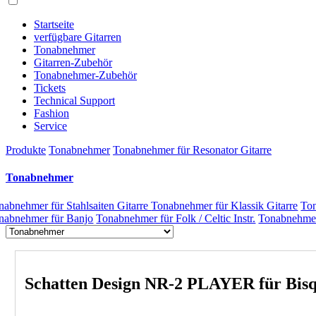
Startseite
verfügbare Gitarren
Tonabnehmer
Gitarren-Zubehör
Tonabnehmer-Zubehör
Tickets
Technical Support
Fashion
Service
Produkte
Tonabnehmer
Tonabnehmer für Resonator Gitarre
Tonabnehmer
nabnehmer für Stahlsaiten Gitarre
Tonabnehmer für Klassik Gitarre
Ton
nabnehmer für Banjo
Tonabnehmer für Folk / Celtic Instr.
Tonabnehmer 
Schatten Design NR-2 PLAYER für Bisq