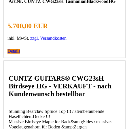
Art.Nr. CUNTZ-CWG23sH-TasmanianBlackwoodHG
5.700,00 EUR
inkl. MwSt.
zzgl. Versandkosten
Details
CUNTZ GUITARS® CWG23sH
Birdseye HG - VERKAUFT - nach
Kundenwunsch bestellbar
Stunning Bearclaw Spruce Top !!! / atemberaubende
Haselfichten-Decke !!!
Massive Birdseye Maple for Back&amp;Sides / massives
Vogelaugenahorn für Boden &amp;Zargen