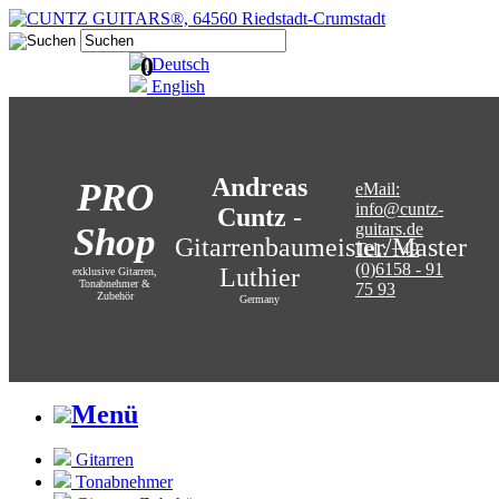
0
Deutsch
English
Andreas
PRO
eMail:
info@cuntz-
Cuntz
-
guitars.de
Shop
Gitarrenbaumeister/Master
Tel.: +49
(0)6158 - 91
Luthier
exklusive Gitarren,
Tonabnehmer &
75 93
Zubehör
Germany
Menü
Gitarren
Tonabnehmer